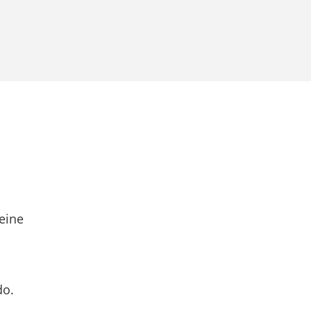
eine
do.