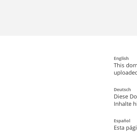
English
This dom
uploaded
Deutsch
Diese Do
Inhalte h
Español
Esta pág